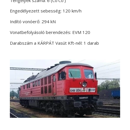
Tengelyek száma: 6 (Co’Co’)
Engedélyezett sebesség: 120 km/h
Indító vonóerő: 294 kN
Vonatbefolyásoló berendezés: EVM 120
Darabszám a KÁRPÁT Vasút Kft-nél: 1 darab