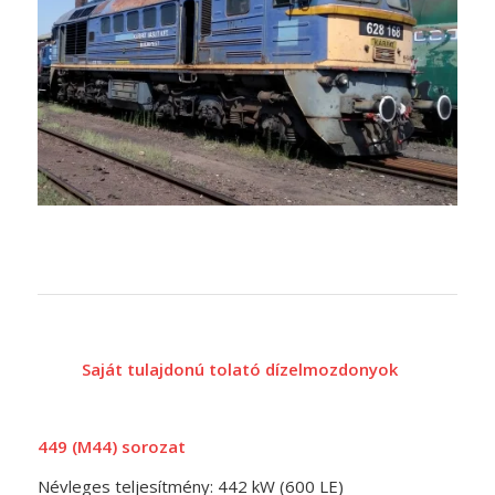
Saját tulajdonú tolató dízelmozdonyok
449 (M44) sorozat
Névleges teljesítmény: 442 kW (600 LE)