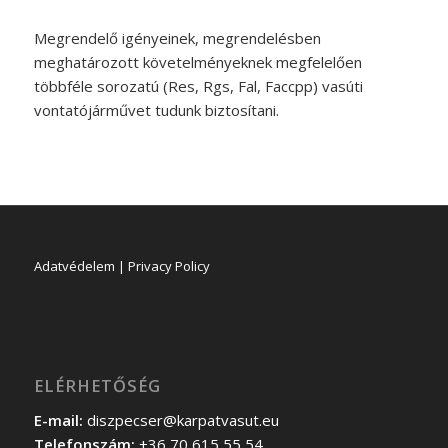
Megrendelő igényeinek, megrendelésben
meghatározott követelményeknek megfelelően
többféle sorozatú (Res, Rgs, Fal, Faccpp) vasúti
vontatójárművet tudunk biztosítani.
Adatvédelem | Privacy Policy
ELÉRHETŐSÉG
E-mail:
diszpecser@karpatvasut.eu
Telefonszám:
+36 70 615 55 54