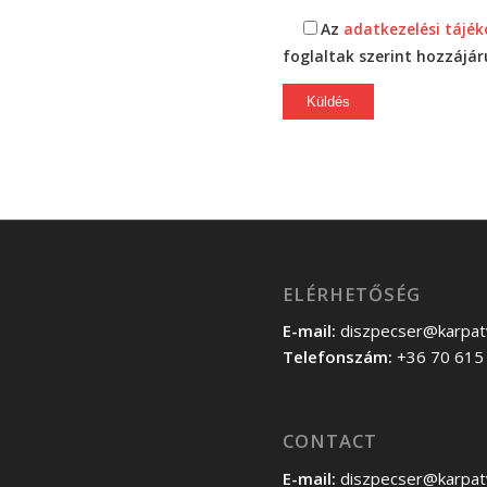
Az
adatkezelési tájé
foglaltak szerint hozzájá
ELÉRHETŐSÉG
E-mail:
diszpecser@karpat
Telefonszám:
+36 70 615
CONTACT
E-mail:
diszpecser@karpat