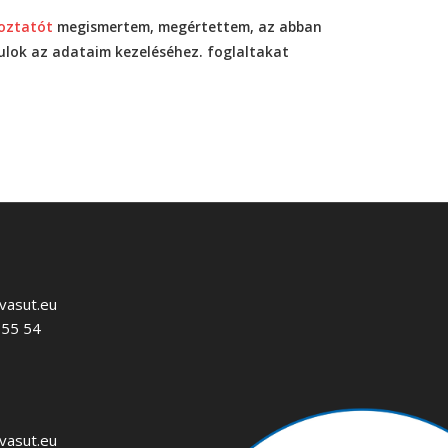
koztatót
megismertem, megértettem, az abban
rulok az adataim kezeléséhez. foglaltakat
vasut.eu
 55 54
vasut.eu