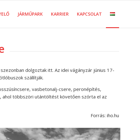
YELŐ
JÁRMŰPARK
KARRIER
KAPCSOLAT
e
ezonban dolgoztak itt. Az idei vágányzár június 17-
tlóbuszok szállítják.
hosszúsíncsere, vasbetonalj-csere, peronépítés,
 ahol többszöri utántöltést követően szórta el az
Forrás: iho.hu