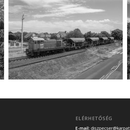
ELÉRHETŐSÉG
E-mail:
diszpecser@karpat