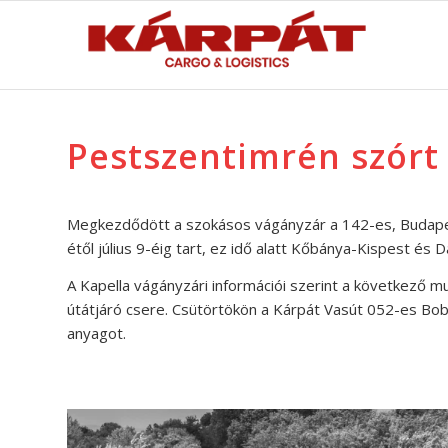
Pestszentimrén szórt
Megkezdődött a szokásos vágányzár a 142-es, Budapest
étől július 9-éig tart, ez idő alatt Kőbánya-Kispest és
A Kapella vágányzári információi szerint a következő m
útátjáró csere. Csütörtökön a Kárpát Vasút 052-es Bob
anyagot.