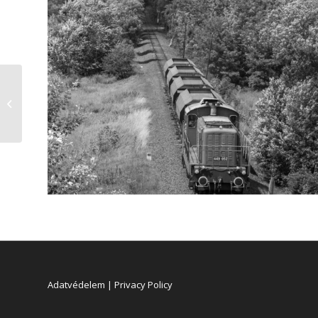
Vonattal szállították el
a fehérvári ideiglenes
peront – iho.hu-ról...
Adatvédelem | Privacy Policy