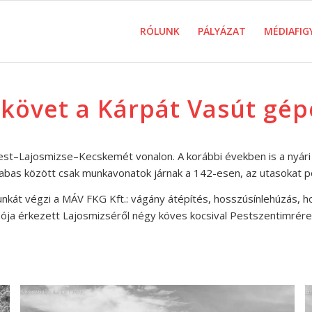
RÓLUNK
PÁLYÁZAT
MÉDIAFIG
 követ a Kárpát Vasút gép
–Lajosmizse–Kecskemét vonalon. A korábbi években is a nyári sz
 Dabas között csak munkavonatok járnak a 142-esen, az utasokat pó
unkát végzi a MÁV FKG Kft.: vágány átépítés, hosszúsínlehúzás, 
ója érkezett Lajosmizséről négy köves kocsival Pestszentimrére,