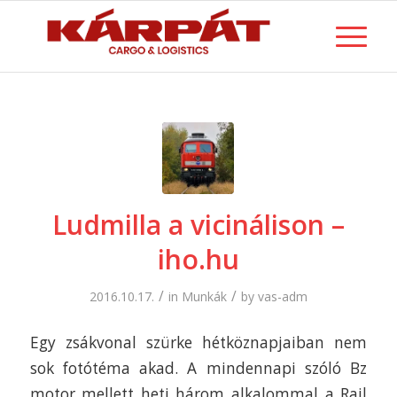
Ludmilla a vicinálison –
iho.hu
/
/
2016.10.17.
in
Munkák
by
vas-adm
Egy zsákvonal szürke hétköznapjaiban nem
sok fotótéma akad. A mindennapi szóló Bz
motor mellett heti három alkalommal a Rail