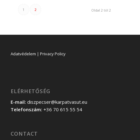
1
2
Oldal 2 tól 2
Adatvédelem | Privacy Policy
ELÉRHETŐSÉG
E-mail:
diszpecser@karpatvasut.eu
Telefonszám:
+36 70 615 55 54
CONTACT