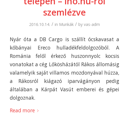
telepen – iho.hu-ról
szemlézve
/
/
2016.10.14.
in
Munkák
by
vas-adm
Nyár óta a DB Cargo is szállít ócskavasat a
kőbányai Ereco hulladékfeldolgozóból. A
Románia felől érkező huszonnyolc kocsis
vonatokat a cég Lőkösházától Rákos állomásig
valamelyik saját villamos mozdonyával húzza,
a Rákosról kiágazó iparvágányon pedig
általában a Kárpát Vasút emberei és gépei
dolgoznak.
Read more