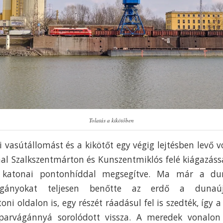
Tolatás a kikötőben
 vasútállomást és a kikötőt egy végig lejtésben levő vo
al Szalkszentmárton és Kunszentmiklós felé kiágazássa
 katonai pontonhíddal megsegítve. Ma már a dun
ágányokat teljesen benőtte az erdő a dunaú
ni oldalon is, egy részét ráadásul fel is szedték, így 
parvágánnyá sorolódott vissza. A meredek vonalon