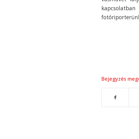
kapcsolatban
fotóriporterü
Bejegyzés meg