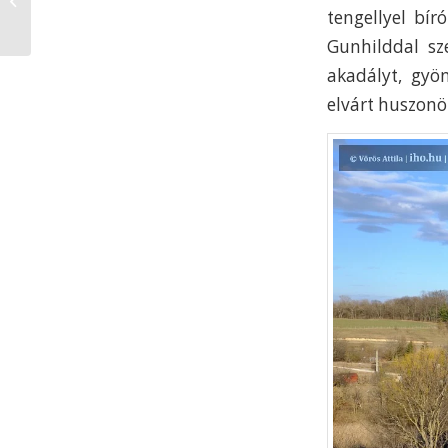
tengellyel bír
Gunhilddal sz
akadályt, gyö
elvárt huszonö