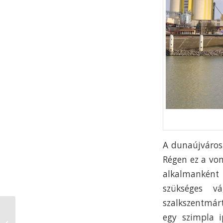
A dunaújvárosi
Régen ez a von
alkalmanként
szükséges v
szalkszentmárto
egy szimpla i
A királyné tündöklése