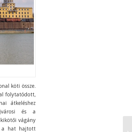
nal köti össze.
l folytatódott,
ai átkeléshez
jvárosi és a
a kikötői vágány
 a hat hajtott