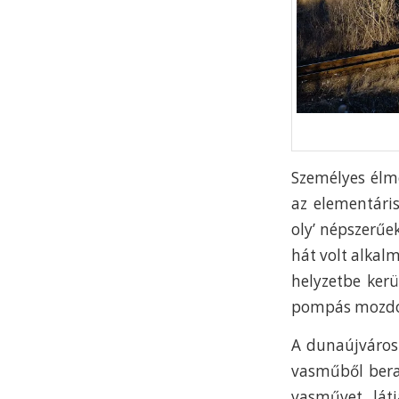
Személyes élmé
az elementári
oly’ népszerűe
hát volt alkal
helyzetbe ker
pompás mozdon
A dunaújvárosi
vasműből berak
vasművet lát