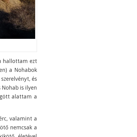
n hallottam ezt
ben) a Nohabok
szerelvényt, és
 Nohab is ilyen
gött alattam a
érc, valamint a
ikötő nemcsak a
kötő életével