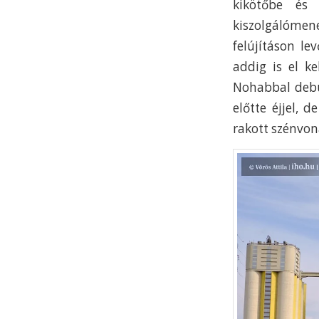
kikötőbe és
kiszolgálómen
felújításon le
addig is el ke
Nohabbal debü
előtte éjjel, 
rakott szénvon