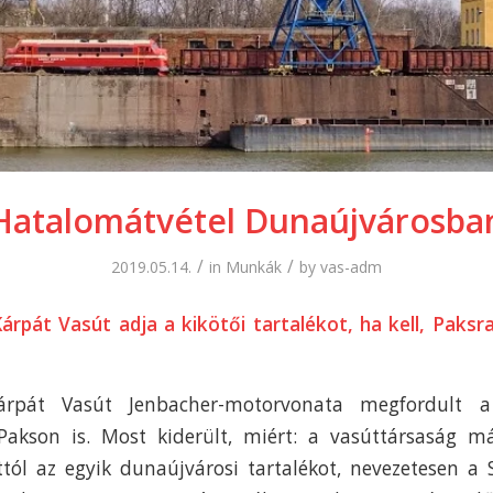
Hatalomátvétel Dunaújvárosba
/
/
2019.05.14.
in
Munkák
by
vas-adm
árpát Vasút adja a kikötői tartalékot, ha kell, Paks
pát Vasút Jenbacher-motorvonata megfordult a
Pakson is. Most kiderült, miért: a vasúttársaság már
ttól az egyik dunaújvárosi tartalékot, nevezetesen a 