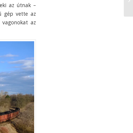
neki az útnak –
ű gép vette az
s vagonokat az