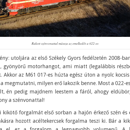
Rakott szénvonattal mássza az emelkedőt a 022-es
ny: utoljára az első Székely Gyors fedélzetén 2008-ba
s, gyönyörű motorhangot, ami miatt (legalábbis rész
k. Akkor az M61 017-es húzta egész úton a nyolc kocsis 
ma megmutatni, milyen erő lakozik benne. Most a 022-es
ült, én pedig majdnem leestem a fáról, ahogy eldübör
y a szénvonattal!
 kikötő forgalmát első sorban a hajón érkező szén és 
ásra hozott acéltekercsek forgalma teszi ki. Bár a k
ja el, ez a forgalom a legnagyobb volumenű. A ki