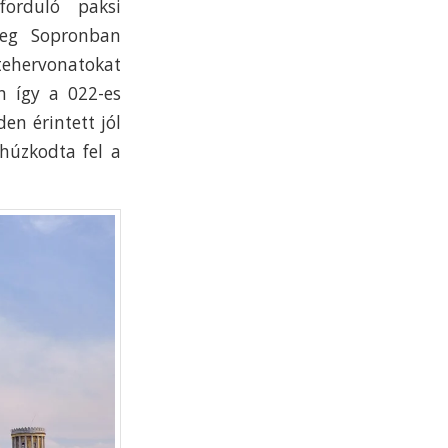
orduló paksi
nleg Sopronban
 tehervonatokat
en így a 022-es
n érintett jól
 húzkodta fel a