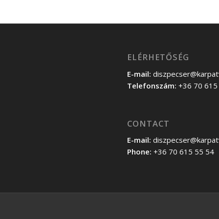
ELÉRHETŐSÉG
E-mail:
diszpecser@karpat
Telefonszám:
+36 70 615
CONTACT
E-mail:
diszpecser@karpat
Phone:
+36 70 615 55 54