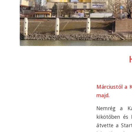
Márciustól a K
majd.
Nemrég a Kár
kikötőben és 
átvette a Star