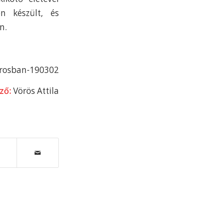
 készült, és
n.
arosban-190302
ző:
Vörös Attila