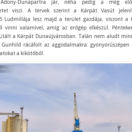
 Adony-Dunapartra jár, néha pedig a még előf
etet viszi. A tervek szerint a Kárpát Vasút jele
vő Ludmillája lesz majd a terület gazdája, viszont a
ll vinni valamivel, amíg az erőgép elkészül. Péntek
tált a Kárpát Dunaújvárosban. Talán nem aludt minde
de Gunhild rácáfolt az aggodalmakra: gyönyörűszépen
atokat a kikötőből.