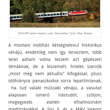
1014 005 repíti vonatát a szári „kanyonban” (fotó: Nagy Tamás)
A mostani Indóház kétségtelenül historikus
vénájú, eredetileg nem így terveztem, több
teret adtam volna teszem azt gépészeti
témáknak, de a kiszemelt, hiteles szerzők
„most még nem aktuális” kifogással, plusz
időhiányra panaszkodva sorra lepattintanak,
ha tud valaki műszaki vénájú, a vasutat
alaposan ismerő írástudót, szóljon,
megegyezés esetén elhalmoznám
megbízásokkal. A Sisi II. és a MÁV Vagont