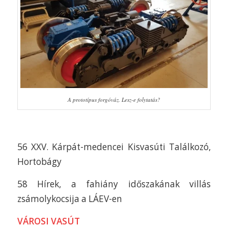
A prototípus forgóváz. Lesz-e folytatás?
56 XXV. Kárpát-medencei Kisvasúti Találkozó,
Hortobágy
58 Hírek, a fahiány időszakának villás
zsámolykocsija a LÁEV-en
VÁROSI VASÚT