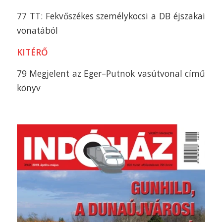
77 TT: Fekvőszékes személykocsi a DB éjszakai
vonatából
KITÉRŐ
79 Megjelent az Eger–Putnok vasútvonal című
könyv