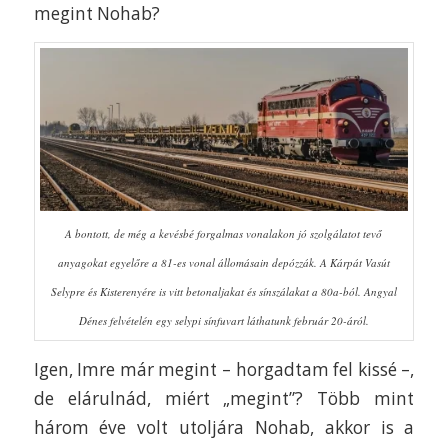
megint Nohab?
A bontott, de még a kevésbé forgalmas vonalakon jó szolgálatot tevő
anyagokat egyelőre a 81-es vonal állomásain depózzák. A Kárpát Vasút
Selypre és Kisterenyére is vitt betonaljakat és sínszálakat a 80a-ból. Angyal
Dénes felvételén egy selypi sínfuvart láthatunk február 20-áról.
Igen, Imre már megint – horgadtam fel kissé –,
de elárulnád, miért „megint”? Több mint
három éve volt utoljára Nohab, akkor is a