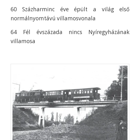
60 Százharminc éve épült a világ első
normálnyomtávú villamosvonala
64 Fél évszázada nincs Nyíregyházának
villamosa