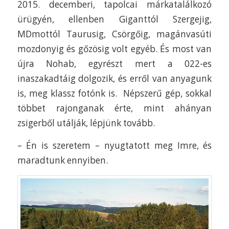
2015. decemberi, tapolcai márkatalálkozó
ürügyén, ellenben Giganttól Szergejig,
MDmottól Taurusig, Csörgőig, magánvasúti
mozdonyig és gőzösig volt egyéb. És most van
újra Nohab, egyrészt mert a 022-es
inaszakadtáig dolgozik, és erről van anyagunk
is, meg klassz fotónk is. Népszerű gép, sokkal
többet rajonganak érte, mint ahányan
zsigerből utálják, lépjünk tovább.
– Én is szeretem – nyugtatott meg Imre, és
maradtunk ennyiben.