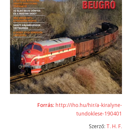
Forrás:
http://iho.hu/hir/a-kiralyne-
tundoklese-190401
Szerző:
T. H. F.