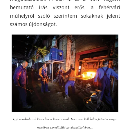
bemutató írás viszont erős, a fehérvári
műhelyről szóló szerintem sokaknak jelent
számos újdonságot.
Izzó munkadarab kiemelése a kemencéből. Télen sem kell külön fűteni a maga
nemében egyedülálló kovácsműhelyben…