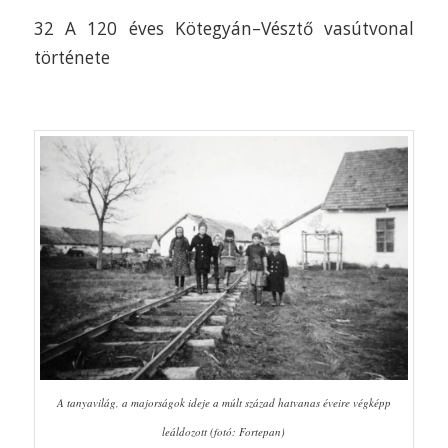
32 A 120 éves Kötegyán–Vésztő vasútvonal
története
A tanyavilág, a majorságok ideje a múlt század hatvanas éveire végképp
leáldozott (fotó: Fortepan)