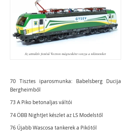
Az attraktív festésű Vectron mágnesként vonzza a tekinteteket
70 Tisztes iparosmunka: Babelsberg Ducija
Bergheimből
73 A Piko betonaljas váltói
74 ÖBB NightJet készlet az LS Modelstől
76 Újabb Wascosa tankerek a Pikótól