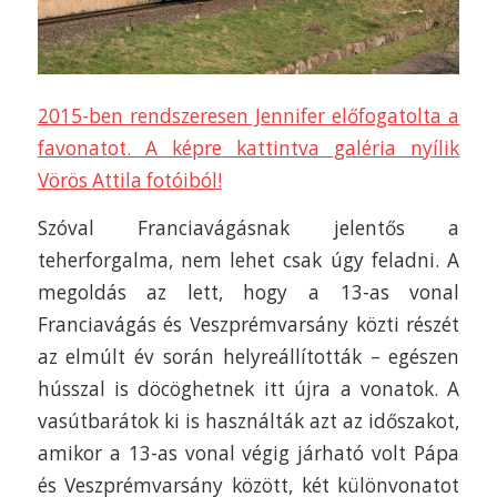
2015-ben rendszeresen Jennifer előfogatolta a
favonatot. A képre kattintva galéria nyílik
Vörös Attila fotóiból!
Szóval Franciavágásnak jelentős a
teherforgalma, nem lehet csak úgy feladni. A
megoldás az lett, hogy a 13-as vonal
Franciavágás és Veszprémvarsány közti részét
az elmúlt év során helyreállították – egészen
hússzal is döcöghetnek itt újra a vonatok. A
vasútbarátok ki is használták azt az időszakot,
amikor a 13-as vonal végig járható volt Pápa
és Veszprémvarsány között, két különvonatot