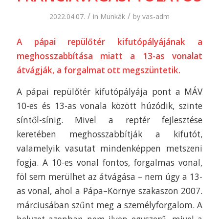
/
/
2022.04.07.
in
Munkák
by
vas-adm
A pápai repülőtér kifutópályájának a
meghosszabbítása miatt a 13-as vonalat
átvágják, a forgalmat ott megszüntetik.
A pápai repülőtér kifutópályája pont a MÁV
10-es és 13-as vonala között húzódik, szinte
síntől-sínig. Mivel a reptér fejlesztése
keretében meghosszabbítják a kifutót,
valamelyik vasutat mindenképpen metszeni
fogja. A 10-es vonal fontos, forgalmas vonal,
föl sem merülhet az átvágása – nem úgy a 13-
as vonal, ahol a Pápa–Környe szakaszon 2007.
márciusában szűnt meg a személyforgalom. A