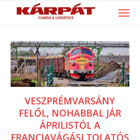
VESZPRÉMVARSÁNY
FELŐL, NOHABBAL JÁR
ÁPRILISTÓL A
FRANCIAVÁGÁSI TOLATÓS