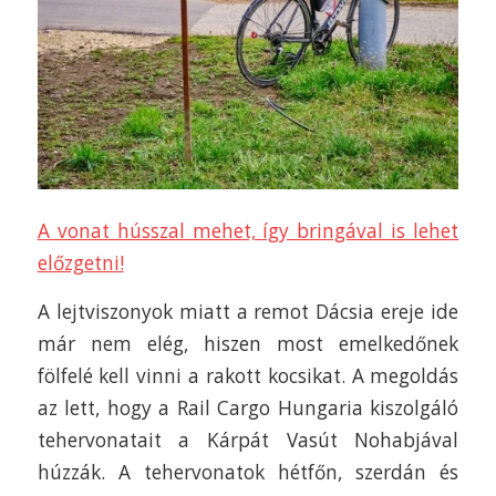
A vonat hússzal mehet, így bringával is lehet
előzgetni!
A lejtviszonyok miatt a remot Dácsia ereje ide
már nem elég, hiszen most emelkedőnek
fölfelé kell vinni a rakott kocsikat. A megoldás
az lett, hogy a Rail Cargo Hungaria kiszolgáló
tehervonatait a Kárpát Vasút Nohabjával
húzzák. A tehervonatok hétfőn, szerdán és