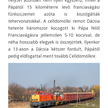
helyzet azonban nem ilyen egyszerű, mivel a
Pápától 15 kilométerre levő franciavágási
fűrészüzemet azóta is kiszolgálták
tehervonatokkal. A celldömölki remot Dácsia
hetente háromszor kocogott ki Pápa felől
Franciavágásra jellemzően 5-10 kocsival, de
néha hosszabb elegyek is összejöttek. Ilyenkor
a 13-ason a Dácsia kétszer fordult, Pápától
pedig előfogattal ment tovább Celldömölkre.